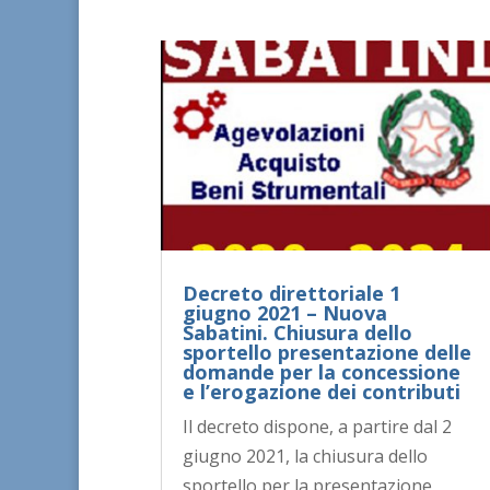
Decreto direttoriale 1
giugno 2021 – Nuova
Sabatini. Chiusura dello
sportello presentazione delle
domande per la concessione
e l’erogazione dei contributi
Il decreto dispone, a partire dal 2
giugno 2021, la chiusura dello
sportello per la presentazione