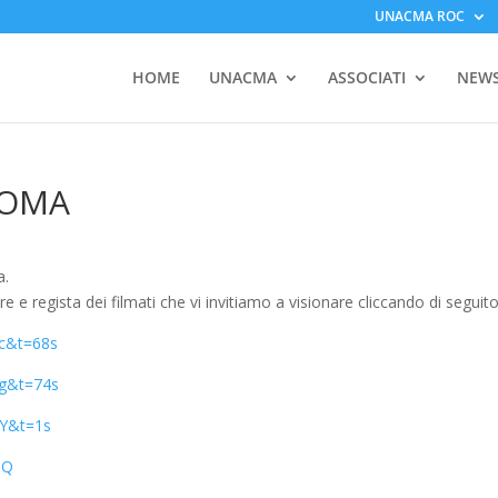
UNACMA ROC
HOME
UNACMA
ASSOCIATI
NEW
COMA
a.
e e regista dei filmati che vi invitiamo a visionare cliccando di seguito
c&t=68s
zg&t=74s
HY&t=1s
hQ