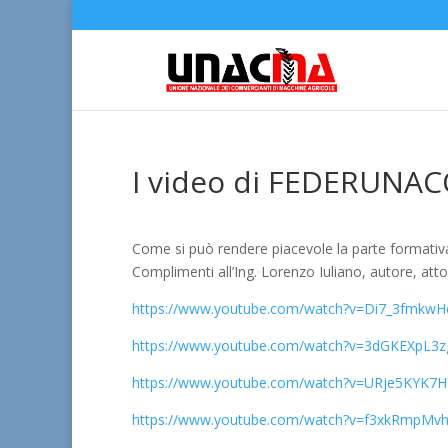
I video di FEDERUNA
Come si può rendere piacevole la parte formativ
Complimenti all’Ing. Lorenzo Iuliano, autore, attor
https://www.youtube.com/watch?v=Di7_3fmkwH
https://www.youtube.com/watch?v=3dGKEXpL3
https://www.youtube.com/watch?v=URje5KYK7
https://www.youtube.com/watch?v=f3xkRmpMv