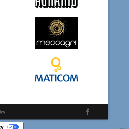
icy
cy