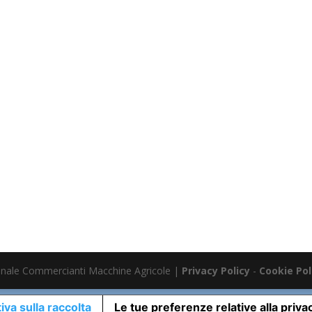
nale Commercianti Macchine Agricole |
Privacy Policy
-
Cookie Pol
iva sulla raccolta
Le tue preferenze relative alla priva