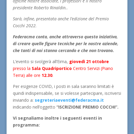
officine nostre associate, i professori e il nostro
presidente Roberto Rinaldin..
Sarà, infine, presentata anche l’edizione del Premio
Cocchi 2022.
Federacma conta, anche attraverso questa iniziativa,
di creare quelle figure tecniche per le nostre aziende,
che tanti di noi stanno cercando e che non trovano.
L’evento si svolgerà all’Eima,
giovedì 21 otto
bre
presso la
Sala Quadriportico
Centro Servizi (Piano
Terra) alle ore
12.30
.
Per esigenze COVID, i posti in sala saranno limitati è
quindi indispensabile, se si volesse partecipare, iscriversi
inviando a:
segreteriaeventi@federacma.it
indicando nell’oggetto
“ISCRIZIONE PREMIO COCCHI”.
Vi segnaliamo inoltre i seguenti eventi in
programma: