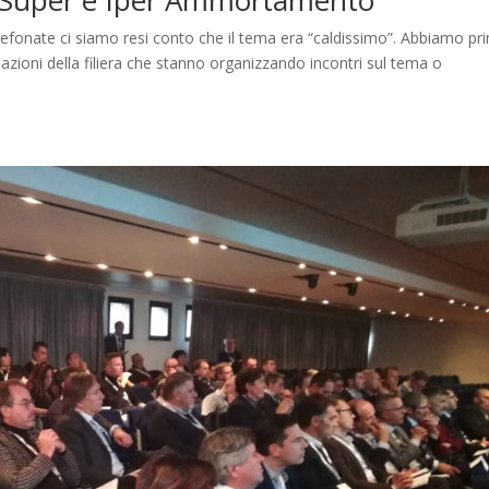
Super e Iper Ammortamento
elefonate ci siamo resi conto che il tema era “caldissimo”. Abbiamo pr
iazioni della filiera che stanno organizzando incontri sul tema o