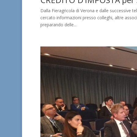
CREDITO D’IMPOSTA per 
Dalla Fieragricola di Verona e dalle successive t
cercato informazioni presso colleghi, altre assoc
preparando delle...