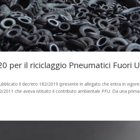
 per il riciclaggio Pneumatici Fuori 
ubblicato il decreto 182/2019 (presente in allegato che entra in vigore 
82/2011 che aveva istituito il contributo ambientale PFU. Da una prima