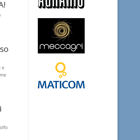
A!
e
Uso
e e
come
i
olfo