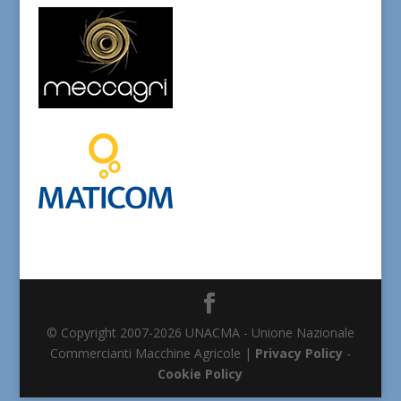
© Copyright 2007-2026 UNACMA - Unione Nazionale
Commercianti Macchine Agricole |
Privacy Policy
-
Cookie Policy