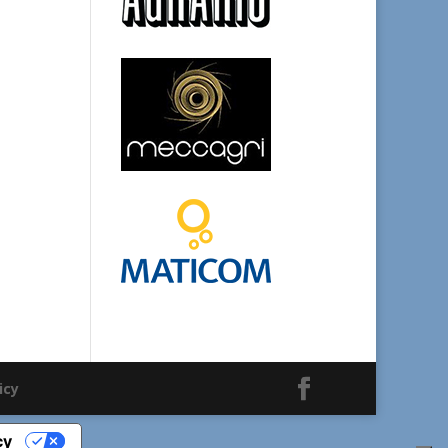
icy
cy