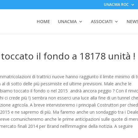
UNACMA ROC
HOME
UNACMA
ASSOCIATI
NEW
toccato il fondo a 18178 unità !
atricolazioni di trattrici nuove hanno raggiunto il limite minimo di tu
al di sotto delle più pessimiste ed ultime previsioni. Male anche le
Abbiamo toccato il fondo o nel 2015 andrà ancora peggio ? Con il rinvio
i ci crede più !) sembra non esserci una luce alla fine di un tunnel ch
zione agricola. A breve intervisteremo i principali Costruttori per chie
 il 2015 e ne sapremo di più. Ma faremo anche un sondaggio tra i Deal
 breve comunicheremo anche le prime anticipazioni sulle quote di mer
ercato finali 2014 per Brand nell’immagine della notizia. A seguire