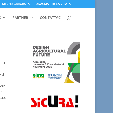
MECH@GRIJOBS
UNACMA PER LA VITA
S
PARTNER
CONTATTACI
tti i
 di
e
dere
er
cato