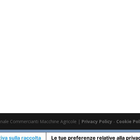
nale Commercianti Macchine Agricole |
Privacy Policy
-
Cookie Pol
iva sulla raccolta
Le tue preferenze relative alla priva