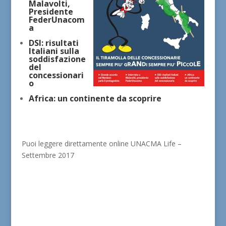
Malavolti,
Presidente
FederUnacom
a
DSI: risultati
Italiani sulla
soddisfazione
del
concessionari
o
Africa: un continente da scoprire
Puoi leggere direttamente online UNACMA Life –
Settembre 2017