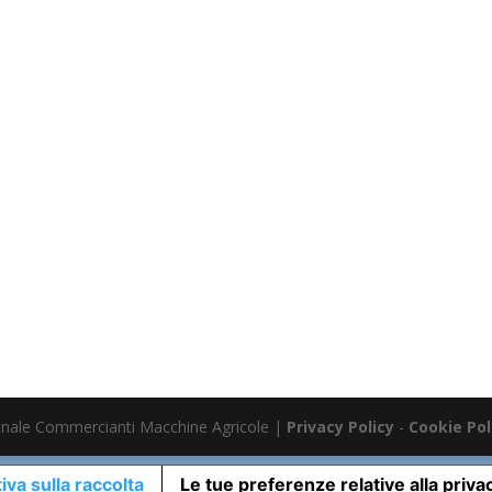
nale Commercianti Macchine Agricole |
Privacy Policy
-
Cookie Pol
iva sulla raccolta
Le tue preferenze relative alla priva