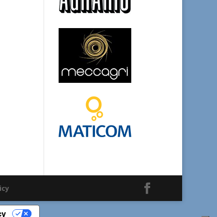
icy
cy