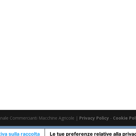
nale Commercianti Macchine Agricole |
Privacy Policy
-
Cookie Pol
iva sulla raccolta
Le tue preferenze relative alla priva