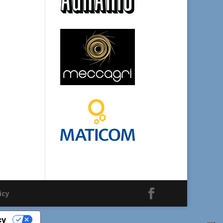
icy
cy