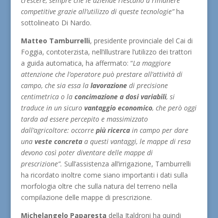
crescere, sempre che le aziende riescano a rimanere
competitive grazie all’utilizzo di queste tecnologie”
ha
sottolineato Di Nardo.
Matteo Tamburrelli
, presidente provinciale del Cai di
Foggia, contoterzista, nell’illustrare l’utilizzo dei trattori
a guida automatica, ha affermato: “
La maggiore
attenzione che l’operatore può prestare all’attività di
campo, che sia essa la
lavorazione
di precisione
centimetrica o la
concimazione
a
dosi variabili
, si
traduce in un sicuro
vantaggio economico
, che però oggi
tarda ad essere percepito e massimizzato
dall’agricoltore: occorre
più
ricerca
in campo per dare
una
veste concreta
a questi vantaggi, le mappe di resa
devono così poter diventare delle mappe di
prescrizione”.
Sull’assistenza all’irrigazione, Tamburrelli
ha ricordato inoltre come siano importanti i dati sulla
morfologia oltre che sulla natura del terreno nella
compilazione delle mappe di prescrizione.
Michelangelo Paparesta
della Italdroni ha quindi