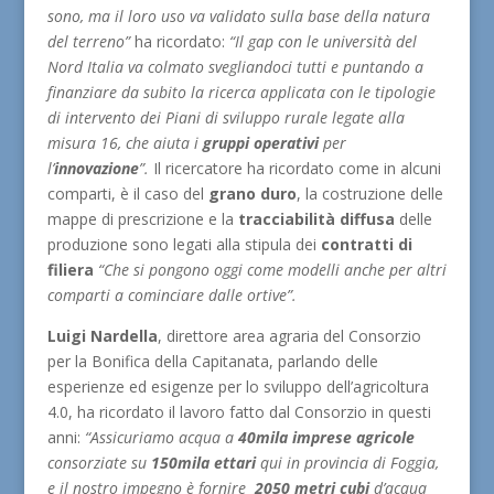
sono, ma il loro uso va validato sulla base della natura
del terreno”
ha ricordato:
“Il gap con le università del
Nord Italia va colmato svegliandoci tutti e puntando a
finanziare da subito la ricerca applicata con le tipologie
di intervento dei Piani di sviluppo rurale legate alla
misura 16, che aiuta i
gruppi operativi
per
l’
innovazione
”.
Il ricercatore ha ricordato come in alcuni
comparti, è il caso del
grano
duro
, la costruzione delle
mappe di prescrizione e la
tracciabilità diffusa
delle
produzione sono legati alla stipula dei
contratti di
filiera
“Che si pongono oggi come modelli anche per altri
comparti a cominciare dalle ortive”.
Luigi Nardella
, direttore area agraria del Consorzio
per la Bonifica della Capitanata, parlando delle
esperienze ed esigenze per lo sviluppo dell’agricoltura
4.0, ha ricordato il lavoro fatto dal Consorzio in questi
anni:
“Assicuriamo acqua a
40mila imprese agricole
consorziate su
150mila ettari
qui in provincia di Foggia,
e il nostro impegno è fornire
2050 metri cubi
d’acqua