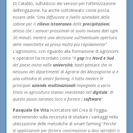
Di Cataldo, sull’utilizzo dei sensori per l’ottimizzazione
dell’irrigazione, ha anche sottolineato come possa
essere utile
“Una diffusione a livello aziendale delle
cabine per il
rilievo istantaneo
delle
precipitazioni
,
atteso che i sensori prossimali al suolo inviano dati ogni
30 minuti, mentre una decisione sull’eventuale apertura
delle manichette va presa molto più rapidamente”.
L’agronomo, con riguardo alla formazione di agronomi
e operatori ha ricordato come “
Il
gap
tra
Nord
e
Sud
del paese inizia nelle
università
, basti pensare che in
nessuno dei dipartimenti di Agraria del Mezzogiorno vi è
una cattedra di smart farming, il tutto mentre le
principali
aziende multinazionali
impegnate a vario
titolo in agricoltura stanno investendo nel
digitale
: di
questo passo saranno loro a fornire i
software
”.
Pasquale De Vita
ricercatore del Crea di Foggia,
intervenendo sulla necessità di studiare i vantaggi nella
utilizzazione delle metodiche di smart farming “
Perché
le applicazioni per fornire concimazioni a dosi variabili ci