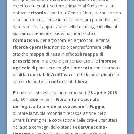
rispetto alle quali il settore primario al Sud sconta un
notevole
ritardo
rispetto al Centro-Nord, anche se non
mancano le eccellenze in tutti i comparti produttivi: per
dare slancio all’applicazione delle tecnologie intelligenti
sui campi meridionali servono innanzitutto
formazione
, per agronomi ed agricoltori, e tanta
ricerca operativa
: non solo per trasformare delle
statiche
mappe di resa
in affidabili
mappe di
prescrizione
, ma anche per consentire alle
imprese
agricole
di penetrare meglio il
mercato
con strumenti
quali la
tracciabilità diffusa
di tutte le produzioni che
aprono le porte ai
contratti di filiera
.
E’ questa la sintesi di quanto emerso il
28 aprile 2018
alla 69° edizione della
Fiera internazionale
dell’agricoltura e della zootecnia
di
Foggia
,
durante la tavola rotonda “L’esasperazione dello
Smart farming nella coltivazione delle ortive
”
, tenutasi
nella sala convegni dello stand
FederUnacoma
–
Unacma
e aperta al contributo di concessionari