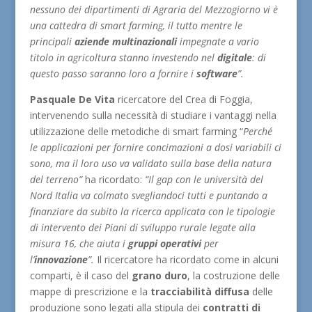
nessuno dei dipartimenti di Agraria del Mezzogiorno vi è
una cattedra di smart farming, il tutto mentre le
principali
aziende multinazionali
impegnate a vario
titolo in agricoltura stanno investendo nel
digitale
: di
questo passo saranno loro a fornire i
software
”.
Pasquale De Vita
ricercatore del Crea di Foggia,
intervenendo sulla necessità di studiare i vantaggi nella
utilizzazione delle metodiche di smart farming “
Perché
le applicazioni per fornire concimazioni a dosi variabili ci
sono, ma il loro uso va validato sulla base della natura
del terreno”
ha ricordato:
“Il gap con le università del
Nord Italia va colmato svegliandoci tutti e puntando a
finanziare da subito la ricerca applicata con le tipologie
di intervento dei Piani di sviluppo rurale legate alla
misura 16, che aiuta i
gruppi operativi
per
l’
innovazione
”.
Il ricercatore ha ricordato come in alcuni
comparti, è il caso del
grano
duro
, la costruzione delle
mappe di prescrizione e la
tracciabilità diffusa
delle
produzione sono legati alla stipula dei
contratti di