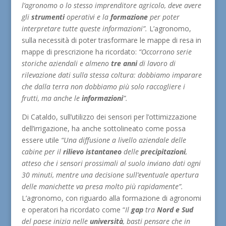
l’agronomo o lo stesso imprenditore agricolo, deve avere
gli
strumenti
operativi e la
formazione
per poter
interpretare tutte queste informazioni”.
L’agronomo,
sulla necessità di poter trasformare le mappe di resa in
mappe di prescrizione ha ricordato:
“Occorrono serie
storiche aziendali e almeno
tre anni
di lavoro di
rilevazione dati sulla stessa coltura: dobbiamo imparare
che dalla terra non dobbiamo più solo raccogliere i
frutti, ma anche le
informazioni
”.
Di Cataldo, sull’utilizzo dei sensori per l’ottimizzazione
dell’irrigazione, ha anche sottolineato come possa
essere utile
“Una diffusione a livello aziendale delle
cabine per il
rilievo istantaneo
delle
precipitazioni
,
atteso che i sensori prossimali al suolo inviano dati ogni
30 minuti, mentre una decisione sull’eventuale apertura
delle manichette va presa molto più rapidamente”.
L’agronomo, con riguardo alla formazione di agronomi
e operatori ha ricordato come “
Il
gap
tra
Nord
e
Sud
del paese inizia nelle
università
, basti pensare che in