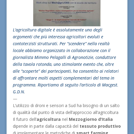
L’agricoltura digitale è assolutamente uno degli
argomenti che più interessa agricoltori evoluti e
contoterzisti strutturati. Per “scendere” nella realtà
locale abbiamo organizzato in collaborazione con il
giornalista Mimmo Pelagalli di Agronotizie, conduttore
della tavola rotonda, uno stimolante evento che, oltre
alle “scoperte” dei partecipanti, ha consentito ai relatori
di affrontare molti aspetti complementari del tema in
programma. Riportiamo di seguito l’articolo di Macgest.
G.D.N.
—
L’utilizzo di droni e sensori a Sud ha bisogno di un salto
di qualità dal punto di vista dell’approccio all’agricoltura
Il futuro dell’
agricoltura
nel
Mezzogiorno d’Italia
dipende in parte dalla capacità del
tessuto
produttivo
di implementare le metodiche di
smart farming
,