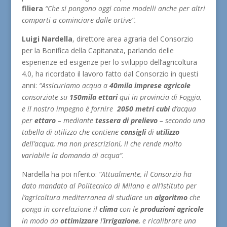
filiera
“Che si pongono oggi come modelli anche per altri
comparti a cominciare dalle ortive”.
Luigi Nardella
, direttore area agraria del Consorzio
per la Bonifica della Capitanata, parlando delle
esperienze ed esigenze per lo sviluppo dell’agricoltura
4.0, ha ricordato il lavoro fatto dal Consorzio in questi
anni:
“Assicuriamo acqua a
40mila imprese agricole
consorziate su
150mila ettari
qui in provincia di Foggia,
e il nostro impegno è fornire
2050 metri cubi
d’acqua
per
ettaro
– mediante
tessera di prelievo
– secondo una
tabella di utilizzo che contiene
consigli
di
utilizzo
dell’acqua, ma non prescrizioni, il che rende molto
variabile la domanda di acqua”.
Nardella ha poi riferito:
“Attualmente, il Consorzio ha
dato mandato al Politecnico di Milano e all’Istituto per
l’agricoltura mediterranea di studiare un
algoritmo
che
ponga in correlazione il
clima
con le
produzioni agricole
in modo da
ottimizzare
l’
irrigazione
, e ricalibrare una