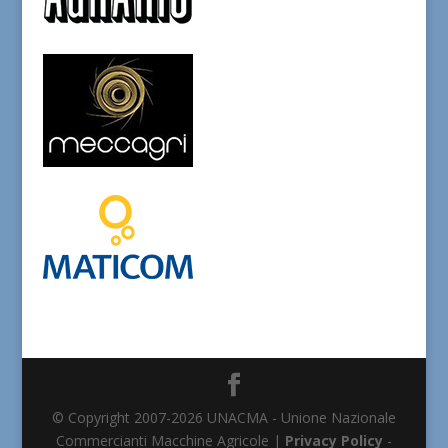
© Copyright 2007-2026 UNACMA - Unione Nazionale
Commercianti Macchine Agricole |
Privacy Policy
-