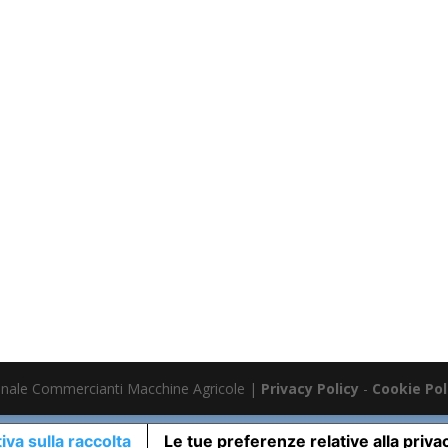
nale Commercianti Macchine Agricole |
Privacy Policy
-
Cookie Pol
iva sulla raccolta
Le tue preferenze relative alla priva