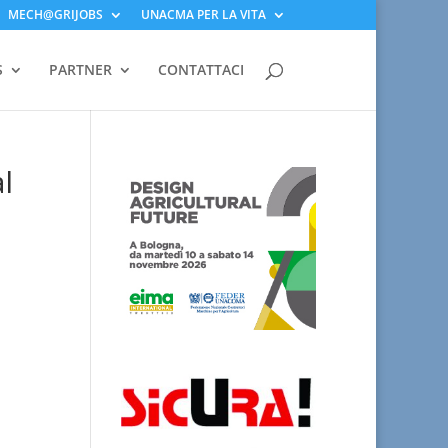
MECH@GRIJOBS
UNACMA PER LA VITA
S
PARTNER
CONTATTACI
l