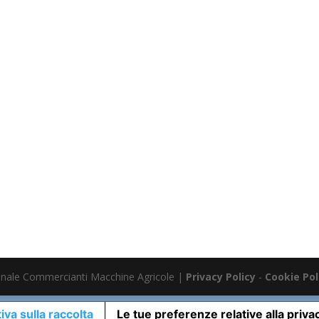
nale Commercianti Macchine Agricole |
Privacy Policy
-
Cookie Pol
iva sulla raccolta
Le tue preferenze relative alla priva