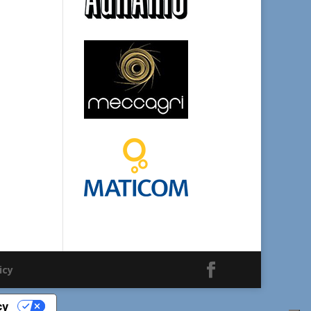
icy
cy