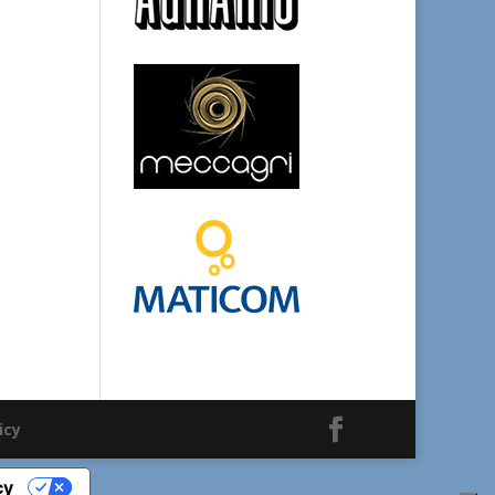
icy
cy