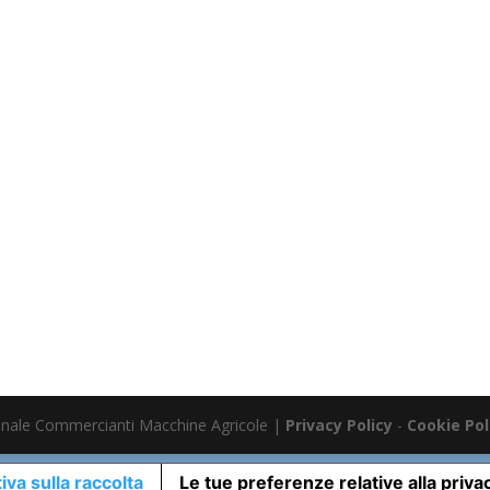
nale Commercianti Macchine Agricole |
Privacy Policy
-
Cookie Pol
iva sulla raccolta
Le tue preferenze relative alla priva