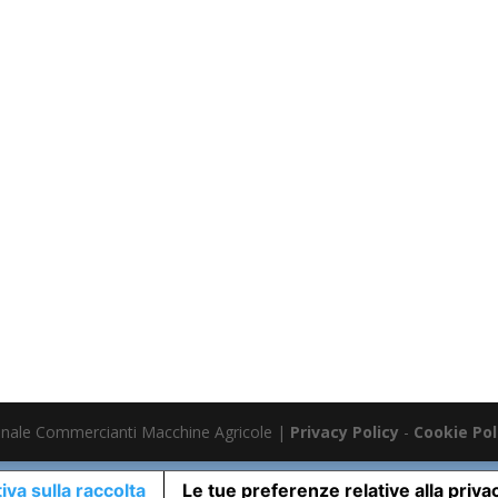
nale Commercianti Macchine Agricole |
Privacy Policy
-
Cookie Pol
iva sulla raccolta
Le tue preferenze relative alla priva