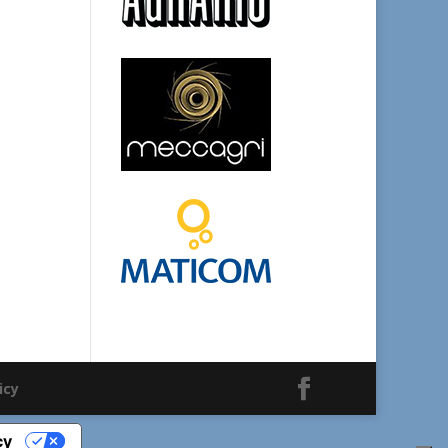
icy
cy