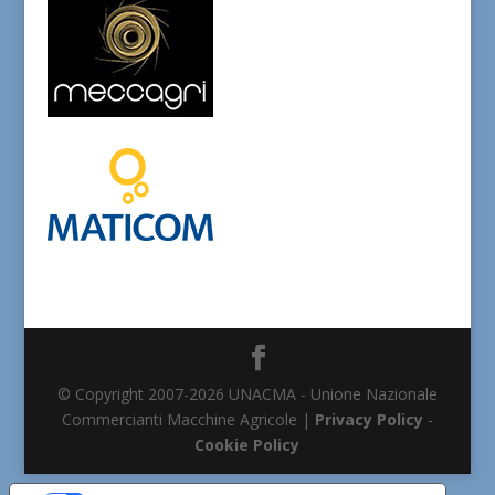
© Copyright 2007-2026 UNACMA - Unione Nazionale
Commercianti Macchine Agricole |
Privacy Policy
-
Cookie Policy