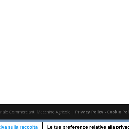
nale Commercianti Macchine Agricole |
Privacy Policy
-
Cookie Pol
iva sulla raccolta
Le tue preferenze relative alla priva