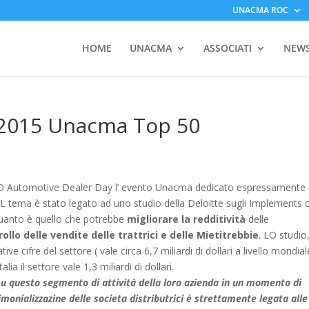
UNACMA ROC
HOME
UNACMA
ASSOCIATI
NEW
 2015 Unacma Top 50
i TAO Automotive Dealer Day l’ evento Unacma dedicato espressamente 
IL tema è stato legato ad uno studio della Deloitte sugli Implements 
uanto è quello che potrebbe
migliorare la redditività
delle
ollo delle vendite delle trattrici e delle Mietitrebbie
. LO studio
e cifre del settore ( vale circa 6,7 miliardi di dollari a livello mondial
lia il settore vale 1,3 miliardi di dollari.
 su questo segmento di attività della loro azienda in un momento di
monializzazine delle societa distributrici è strettamente legata alle