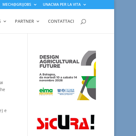
MECH@GRIJOBS
UNACMA PER LA VITA
S
PARTNER
CONTATTACI
ai
che
,
e) e