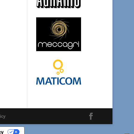
icy
cy