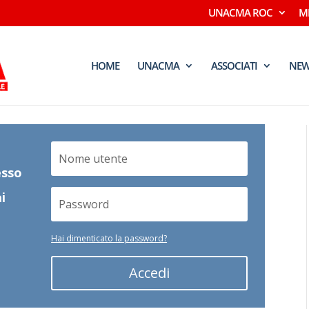
UNACMA ROC
M
HOME
UNACMA
ASSOCIATI
NEW
esso
i
Hai dimenticato la password?
Accedi