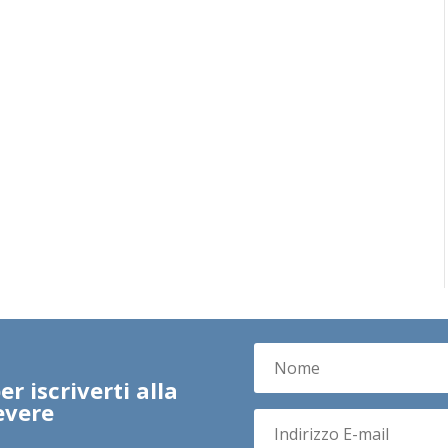
r iscriverti alla
evere