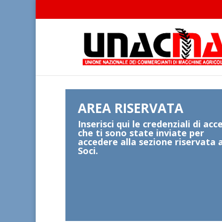
AREA RISERVATA
Inserisci qui le credenziali di acc
che ti sono state inviate per
accedere alla sezione riservata a
Soci.