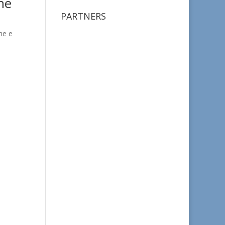
ne
PARTNERS
he e