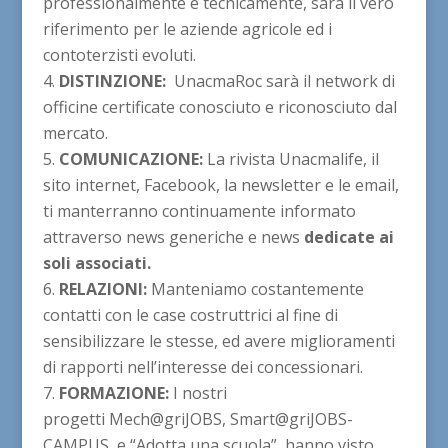
professionalmente e tecnicamente, sarà il vero
riferimento per le aziende agricole ed i
contoterzisti evoluti.
DISTINZIONE:
UnacmaRoc sarà il network di
officine certificate conosciuto e riconosciuto dal
mercato.
COMUNICAZIONE:
La rivista Unacmalife, il
sito internet, Facebook, la newsletter e le email,
ti manterranno continuamente informato
attraverso news generiche e news
dedicate ai
soli associati.
RELAZIONI:
Manteniamo costantemente
contatti con le case costruttrici al fine di
sensibilizzare le stesse, ed avere miglioramenti
di rapporti nell’interesse dei concessionari.
FORMAZIONE:
I nostri
progetti Mech@griJOBS, Smart@griJOBS-
CAMPUS e “Adotta una scuola”, hanno visto