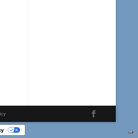
icy
cy