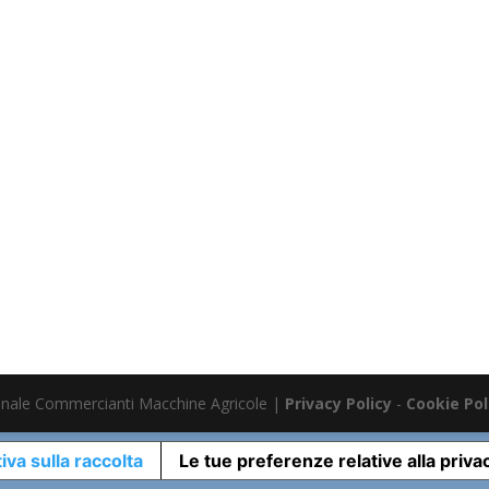
nale Commercianti Macchine Agricole |
Privacy Policy
-
Cookie Pol
iva sulla raccolta
Le tue preferenze relative alla priva