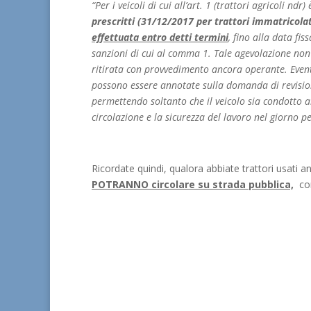
“Per i veicoli di cui all’art. 1 (trattori agricoli nd
prescritti (
31/12/2017 per trattori immatricol
effettuata entro detti termini
, fino alla data fi
sanzioni di cui al comma 1. Tale agevolazione non 
ritirata con provvedimento ancora operante. Even
possono essere annotate sulla domanda di revis
permettendo soltanto che il veicolo sia condotto all
circolazione e la sicurezza del lavoro nel giorno per
Ricordate quindi, qualora abbiate trattori usati 
POTRANNO circolare su strada pubblica,
co