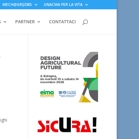
MECH@GRIJOBS
UNACMA PER LA VITA
S
PARTNER
CONTATTACI
e
ighi