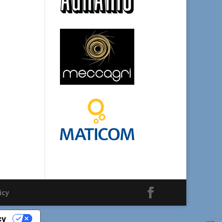
icy
cy