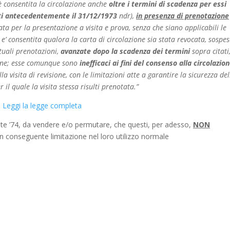
r) è consentita la circolazione anche
oltre i termini di scadenza per essi
ati antecedentemente il 31/12/1973
ndr),
in presenza di prenotazione
ssata per la presentazione a visita e prova, senza che siano applicabili le
e’ consentita qualora la carta di circolazione sia stata revocata, sospe
tuali prenotazioni,
avanzate dopo la scadenza dei termini
sopra citati
ione; esse comunque sono
inefficaci ai fini del consenso alla circolazion
a visita di revisione, con le limitazioni atte a garantire la sicurezza del
 il quale la visita stessa risulti prenotata.”
Leggi la legge completa
ante ’74, da vendere e/o permutare, che questi, per adesso,
NON
n conseguente limitazione nel loro utilizzo normale