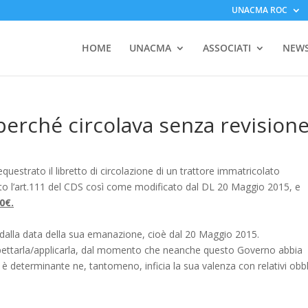
UNACMA ROC
HOME
UNACMA
ASSOCIATI
NEW
perché circolava senza revision
equestrato il libretto di circolazione di un trattore immatricolato
to l’art.111 del CDS così come modificato dal DL 20 Maggio 2015, e
0€.
ti, dalla data della sua emanazione, cioè dal 20 Maggio 2015.
ispettarla/applicarla, dal momento che neanche questo Governo abbia
è determinante ne, tantomeno, inficia la sua valenza con relativi obbl