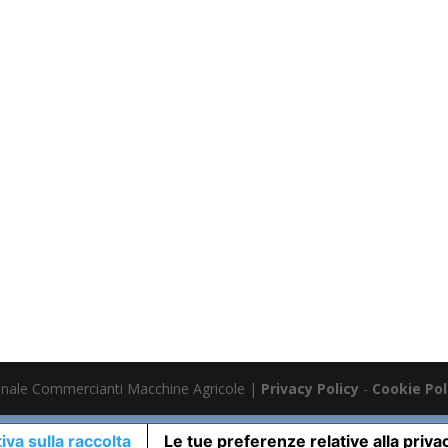
nale Commercianti Macchine Agricole |
Privacy Policy
-
Cookie Pol
iva sulla raccolta
Le tue preferenze relative alla priva