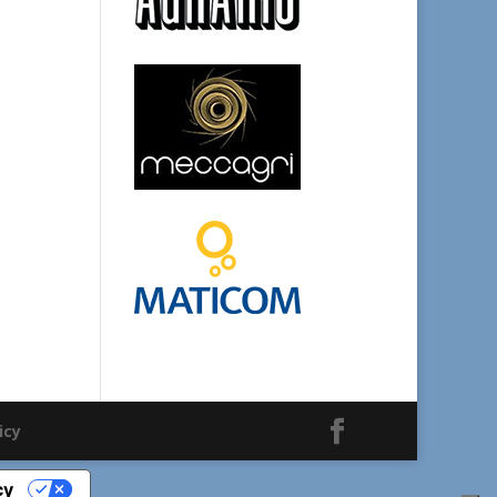
icy
cy