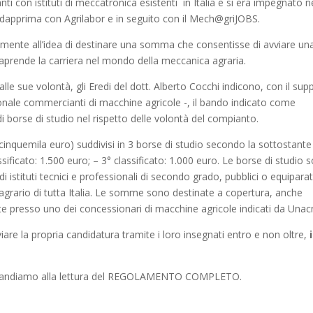
i con istituti di meccatronica esistenti in Italia e si era impegnato n
e: dapprima con Agrilabor e in seguito con il Mech@griJOBS.
samente all’idea di destinare una somma che consentisse di avviare un
traprende la carriera nel mondo della meccanica agraria.
le sue volontà, gli Eredi del dott. Alberto Cocchi indicono, con il sup
onale commercianti di macchine agricole -, il bando indicato come
i borse di studio nel rispetto delle volontà del compianto.
cinquemila euro) suddivisi in 3 borse di studio secondo la sottostante
assificato: 1.500 euro; – 3° classificato: 1.000 euro. Le borse di studio 
 istituti tecnici e professionali di secondo grado, pubblici o equiparat
 agrario di tutta Italia. Le somme sono destinate a copertura, anche
nte presso uno dei concessionari di macchine agricole indicati da Una
viare la propria candidatura tramite i loro insegnati entro e non oltre,
e, rimandiamo alla lettura del REGOLAMENTO COMPLETO.