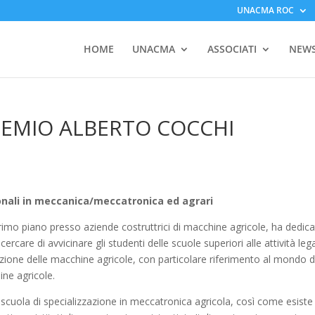
UNACMA ROC
HOME
UNACMA
ASSOCIATI
NEW
PREMIO ALBERTO COCCHI
sionali in meccanica/meccatronica ed agrari
 primo piano presso aziende costruttrici di macchine agricole, ha dedic
cercare di avvicinare gli studenti delle scuole superiori alle attività leg
azione delle macchine agricole, con particolare riferimento al mondo d
ne agricole.
 scuola di specializzazione in meccatronica agricola, così come esiste 