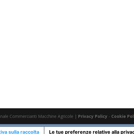
nale Commercianti Macchine Agricole |
Privacy Policy
-
Cookie Pol
iva sulla raccolta
Le tue preferenze relative alla priva