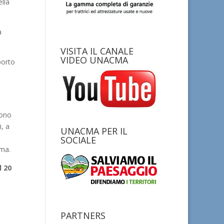
ella
a
VISITA IL CANALE
VIDEO UNACMA
porto
sono
i, a
UNACMA PER IL
SOCIALE
cma.
il 20
PARTNERS