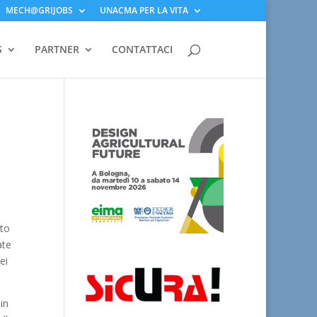
MECH@GRIJOBS
UNACMA PER LA VITA
S
PARTNER
CONTATTACI
ato
ate
ei
in