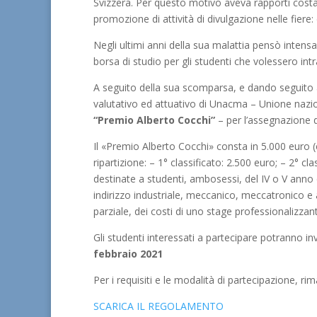
Svizzera. Per questo motivo aveva rapporti costant
promozione di attività di divulgazione nelle fier
Negli ultimi anni della sua malattia pensò inten
borsa di studio per gli studenti che volessero in
A seguito della sua scomparsa, e dando seguito al
valutativo ed attuativo di Unacma – Unione nazi
“Premio Alberto Cocchi”
– per l’assegnazione d
Il «Premio Alberto Cocchi» consta in 5.000 euro (
ripartizione: – 1° classificato: 2.500 euro; – 2° cl
destinate a studenti, ambosessi, del IV o V anno di
indirizzo industriale, meccanico, meccatronico e
parziale, dei costi di uno stage professionalizza
Gli studenti interessati a partecipare potranno in
febbraio 2021
Per i requisiti e le modalità di partecipazion
SCARICA IL REGOLAMENTO