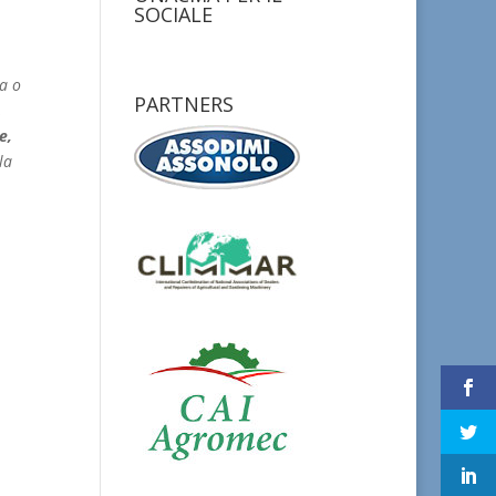
SOCIALE
sa o
PARTNERS
,
e,
la