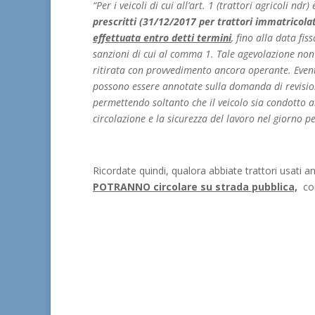
“Per i veicoli di cui all’art. 1 (trattori agricoli nd
prescritti (
31/12/2017 per trattori immatricol
effettuata entro detti termini
, fino alla data fi
sanzioni di cui al comma 1. Tale agevolazione non 
ritirata con provvedimento ancora operante. Even
possono essere annotate sulla domanda di revis
permettendo soltanto che il veicolo sia condotto all
circolazione e la sicurezza del lavoro nel giorno per
Ricordate quindi, qualora abbiate trattori usati 
POTRANNO circolare su strada pubblica,
co