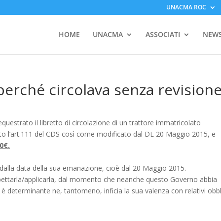
UNACMA ROC
HOME
UNACMA
ASSOCIATI
NEW
perché circolava senza revision
equestrato il libretto di circolazione di un trattore immatricolato
to l’art.111 del CDS così come modificato dal DL 20 Maggio 2015, e
0€.
ti, dalla data della sua emanazione, cioè dal 20 Maggio 2015.
ispettarla/applicarla, dal momento che neanche questo Governo abbia
è determinante ne, tantomeno, inficia la sua valenza con relativi obbl