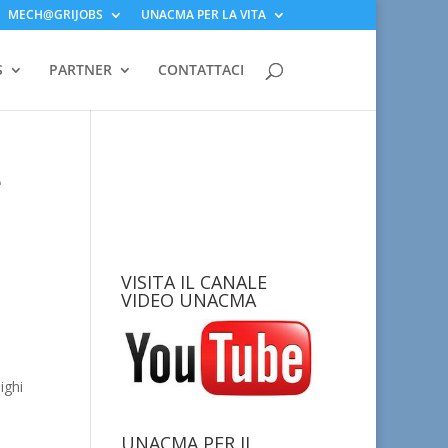
MECH@GRIJOBS
UNACMA PER LA VITA
S
PARTNER
CONTATTACI
e
VISITA IL CANALE
VIDEO UNACMA
ighi
UNACMA PER IL